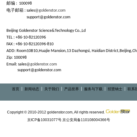
邮编
:
100098
电子邮箱
:
sales
@goldenstor.com
support@goldenstor.com
Beijing Goldenstor Science&Technology Co.,Ld
TEL : +86-10-82120396
FAX : +86-10-82120396-810
ADD: Room10B10,Huajie Mansion,13 Dazhongsi, Haidian District,Beijing,Ch
Zip: 100098
Email:
sales
@goldenstor.com
support@goldenstor.com
首页
新闻动态
关于我们
产品世界
服务与下载
招贤纳士
联系
Copyright © 2010-2012 goldenstor.com, All rights reserved.
京ICP备10031077号.京公安局备110108004366号