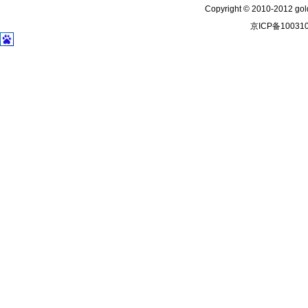
Copyright © 2010-2012 gold
京ICP备10031