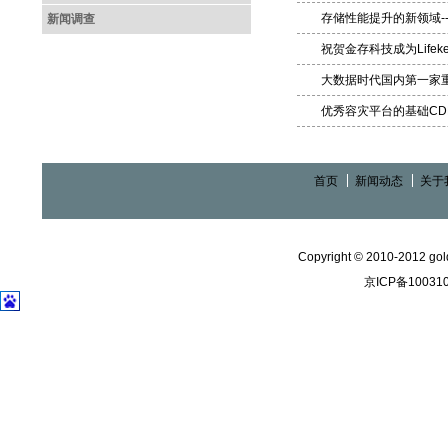
存储性能提升的新领域--V
新闻调查
祝贺金存科技成为Lifek
大数据时代国内第一家
优秀容灾平台的基础CDP—
首页
新闻动态
关于
Copyright © 2010-2012 gold
京ICP备10031