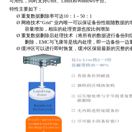
可用性，同时支持
Unix
、
Linux
和
Windows
平台。
特性主要如下：
Ø
重复数据删除率可达
10
：
1
－
50
：
1
Ø
网格技术“
Grid
” 业内唯一可以保证备份性能随数据的
容量增加，相应的处理资源也按比例增加
Ø
重复数据删除后处理技术（将所有的数据进行备份到
删除，
EMC
与飞康等是线内处理，即一边备份一边
Ø
缓冲区可以进行即时恢复，缓冲区保留最新的完整的