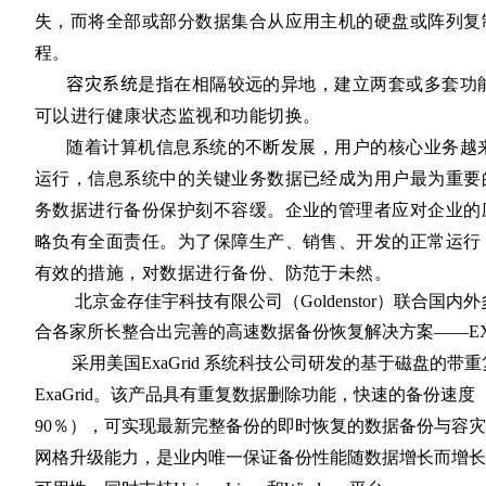
失，而将全部或部分数据集合从应用主机的硬盘或阵列复
程。
容灾系统
是指在相隔较远的异地，建立两套或多套功
可以进行健康状态监视和功能切换。
随着计算机信息系统的不断发展，用户的核心业务越
运行，信息系统中的关键业务数据已经成为用户最为重要
务数据进行备份保护刻不容缓。企业的管理者应对企业的
略负有全面责任。为了保障生产、销售、开发的正常运行
有效的措施，对数据进行备份、防范于未然。
北京金存佳宇科技有限公司（Goldenstor）联合国
合各家所长整合出完善的高速数据备份恢复解决方案——EX
采用美国
ExaGrid
系统科技公司研发的基于磁盘的带重
ExaGrid
。该产品具有重复数据删除功能，快速的备份速度
90
％），可实现最新完整备份的即时恢复的数据备份与容灾
网格升级能力，是业内唯一保证备份性能随数据增长而增长