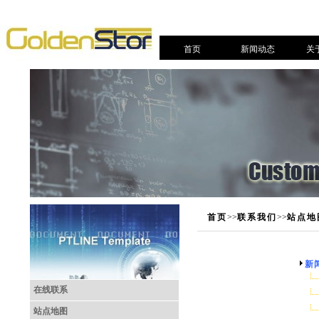
首页
新闻动态
关
首页
>>
联系我们
>>
站点地
新
在线联系
站点地图