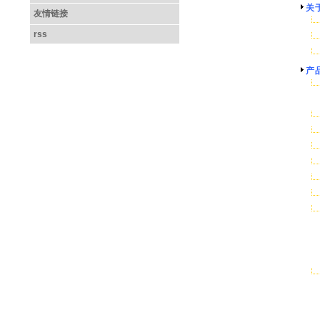
关
友情链接
rss
产