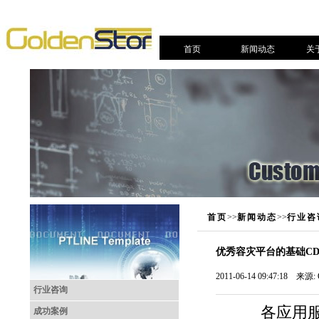
首页
新闻动态
关
首页
>>
新闻动态
>>
行业咨
优秀容灾平台的基础CDP
2011-06-14 09:47:18 来源:
行业咨询
各应用
成功案例