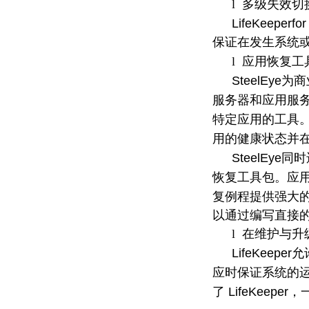
l
多级失效切
LifeKeeperfo
保证在发生系统
l
应用恢复工
SteelEye
为商
服务器和应用服
特定应用的工具
用的健康状态并
SteelEye
同时
恢复工具包。应
复例程提供强大
以通过编写直接
l
在维护与升
LifeKeeper
允
应时保证系统的
LifeKeeper
了
，